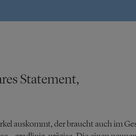
ares Statement,
kel auskommt, der braucht auch im Gesc
so – gradlinig, präzise. Die einen nennen