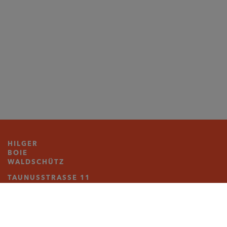
HILGER
BOIE
WALDSCHÜTZ
TAUNUSSTRASSE 11
65183 WIESBADEN
T 0611.50507-0
INFO@HBWDESIGN.DE