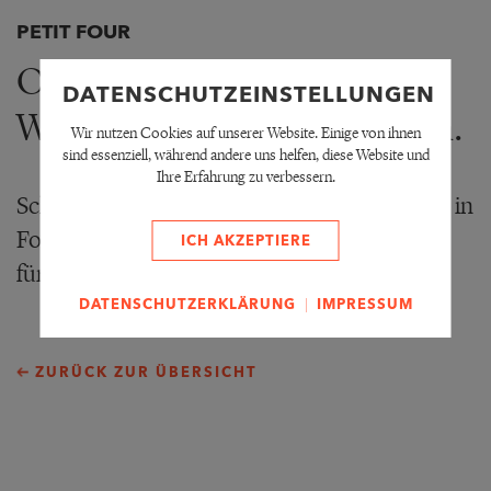
PETIT FOUR
Optisch würziges für
DATENSCHUTZEINSTELLUNGEN
Wiesbadener Lokalpatrioten.
Wir nutzen Cookies auf unserer Website. Einige von ihnen
sind essenziell, während andere uns helfen, diese Website und
Ihre Erfahrung zu verbessern.
Schmackhaftes für Augen und Fingerspitzen, in
Form von Logoentwicklung und Speisekarte
ICH AKZEPTIERE
für das Restaurant Sechseck.
|
DATENSCHUTZERKLÄRUNG
IMPRESSUM
ZURÜCK ZUR ÜBERSICHT